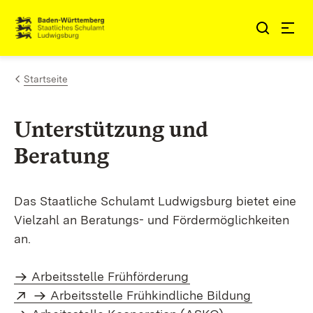
Zum Inhalt springen
Link zur Startseite
Startseite
Unterstützung und
Beratung
Das Staatliche
Schulamt
Ludwigsburg bietet eine
Vielzahl an Beratungs- und Fördermöglichkeiten
an.
Arbeitsstelle Frühförderung
Extern:
(Öffnet in neuem Fenster)
Arbeitsstelle Frühkindliche Bildung