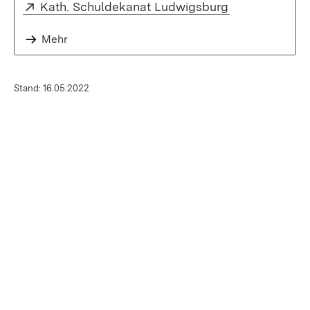
Extern:
(Öffnet in neu
Kath. Schuldekanat Ludwigsburg
Mehr
Stand: 16.05.2022