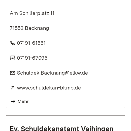
Am Schillerplatz 11
71552 Backnang
Telefon:
(Öffnet in neuem Fenster)
07191-61561
Fax:
(Öffnet in neuem Fenster)
07191-67095
E-Mail:
(Öffnet in neuem 
Schuldek.Backnang@elkw.de
Extern:
(Öffnet in neuem Fen
www.schuldekan-bkmb.de
Mehr
Ev. Schuldekanatamt Vaihingen