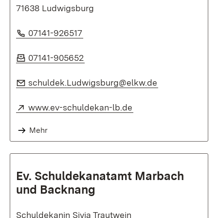
71638 Ludwigsburg
Telefon:
(Öffnet in neuem Fenster)
07141-926517
Fax:
(Öffnet in neuem Fenster)
07141-905652
E-Mail:
(Öffnet in neu
schuldek.Ludwigsburg@elkw.de
Extern:
(Öffnet in neuem Fen
www.ev-schuldekan-lb.de
Mehr
Ev. Schuldekanatamt Marbach
und Backnang
Schuldekanin Sivia Trautwein