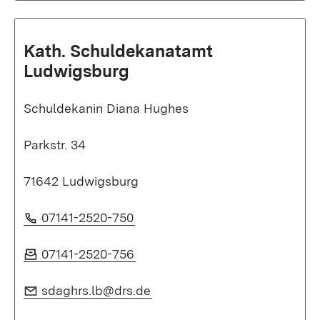
Kath. Schuldekanatamt
Ludwigsburg
Schuldekanin Diana Hughes
Parkstr. 34
71642 Ludwigsburg
Telefon:
(Öffnet in neuem Fenster)
07141-2520-750
Fax:
(Öffnet in neuem Fenster)
07141-2520-756
E-Mail:
(Öffnet in neuem Fenster)
sdaghrs.lb@drs.de