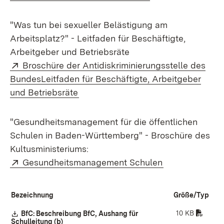
"Was tun bei sexueller Belästigung am
Arbeitsplatz?" - Leitfaden für Beschäftigte,
Arbeitgeber und Betriebsräte
Extern:
Broschüre der Antidiskriminierungsstelle des
BundesLeitfaden für Beschäftigte, Arbeitgeber
(Öffnet in neuem Fenster)
und Betriebsräte
"Gesundheitsmanagement für die öffentlichen
Schulen in Baden-Württemberg" - Broschüre des
Kultusministeriums:
Extern:
(Öffnet in neu
Gesundheitsmanagement Schulen
Bezeichnung
Größe/Typ
10 KB
Download:
BfC: Beschreibung BfC, Aushang für
Schulleitung (b)
(Öffnet in neuem Fenster)