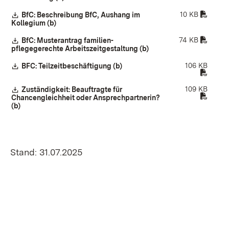
10 KB
Download:
BfC: Beschreibung BfC, Aushang im
Kollegium (b)
(Öffnet in neuem Fenster)
74 KB
Download:
BfC: Musterantrag familien-
pflegegerechte Arbeitszeitgestaltung (b)
(Öffnet in neuem Fenste
106 KB
Download:
BFC: Teilzeitbeschäftigung (b)
(Öffnet in neuem Fenster)
109 KB
Download:
Zuständigkeit: Beauftragte für
Chancengleichheit oder Ansprechpartnerin?
(b)
(Öffnet in neuem Fenster)
Stand: 31.07.2025