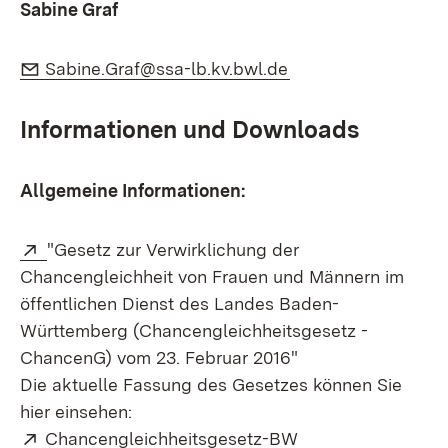
Sabine Graf
E-Mail:
(Öffnet in neuem Fe
Sabine.Graf@ssa-lb.kv.bwl.de
Informationen und Downloads
Allgemeine Informationen:
Extern:
(Öffnet in neuem Fenster)
"Gesetz zur Verwirklichung der
Chancengleichheit von Frauen und Männern im
öffentlichen Dienst des Landes Baden-
Württemberg (Chancengleichheitsgesetz -
ChancenG) vom 23. Februar 2016"
Die aktuelle Fassung des Gesetzes können Sie
hier einsehen:
Extern:
(Öffnet in neuem 
Chancengleichheitsgesetz-BW